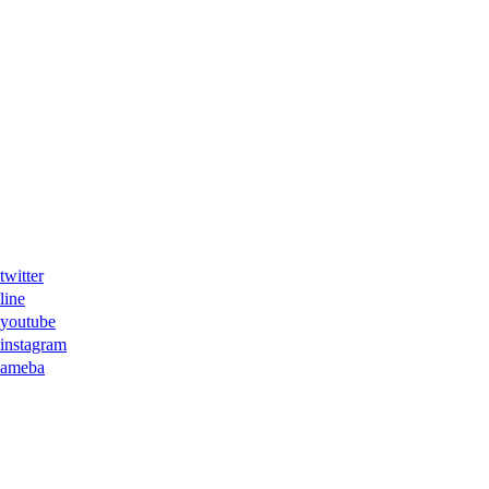
ter
ne
tube
agram
eba