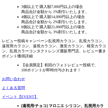
3個
以上で 購入額
7,000円以上
の場合
商品合計金額から
1%
割引いたします。
4個
以上で 購入額
14,000円以上
の場合
商品合計金額から
2%
割引いたします。
6個
以上で 購入額
21,000円以上
の場合
商品合計金額から
3%
割引いたします。
レビュー
投稿キャンペーン
乱視用カラコン、乱視カラコン、
遠視用カラコン、遠視カラコン、激安カラコン、格安カラコ
ン、乱視カラーコンタクトレンズ通販専門店、レビュー書き
ポイント獲得詳細
【会員限定】初回
のフォトレビュー投稿で、
100ポイント
が
即時
付与されます！
お問い合わせ
よくある質問
イベント【EVENT】
[遠視用/チョコ] マロニエ シリコン、乱視用カラ