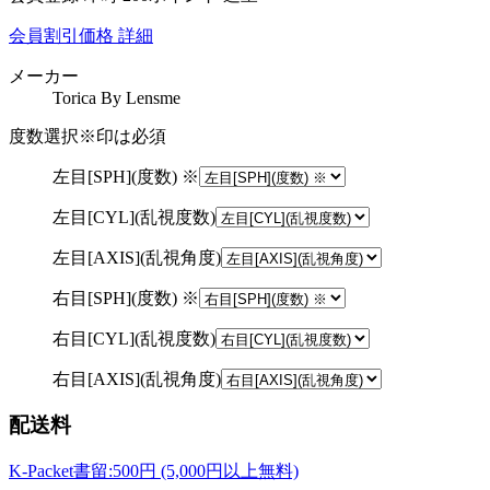
会員割引価格
詳細
メーカー
Torica By Lensme
度数選択
※印は必須
左目[SPH](度数) ※
左目[CYL](乱視度数)
左目[AXIS](乱視角度)
右目[SPH](度数) ※
右目[CYL](乱視度数)
右目[AXIS](乱視角度)
配送料
K-Packet書留:500円 (5,000円以上無料)