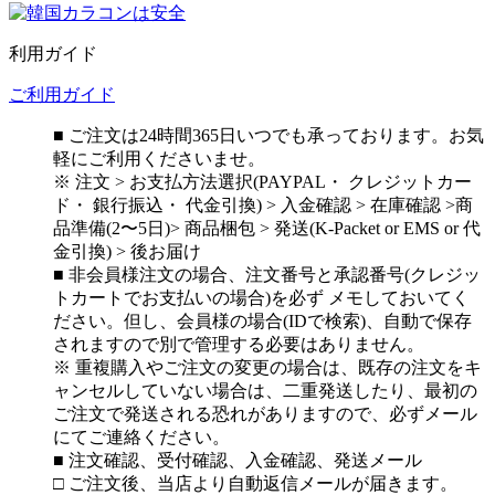
利用ガイド
ご利用ガイド
■ ご注文は24時間365日いつでも承っております。お気
軽にご利用くださいませ。
※ 注文 > お支払方法選択(PAYPAL・ クレジットカー
ド・ 銀行振込・ 代金引換) > 入金確認 > 在庫確認 >商
品準備(2〜5日)> 商品梱包 > 発送(K-Packet or EMS or 代
金引換) > 後お届け
■ 非会員様注文の場合、注文番号と承認番号(クレジッ
トカートでお支払いの場合)を必ず メモしておいてく
ださい。但し、会員様の場合(IDで検索)、自動で保存
されますので別で管理する必要はありません。
※ 重複購入やご注文の変更の場合は、既存の注文をキ
ャンセルしていない場合は、二重発送したり、最初の
ご注文で発送される恐れがありますので、必ずメール
にてご連絡ください。
■ 注文確認、受付確認、入金確認、発送メール
□ ご注文後、当店より自動返信メールが届きます。