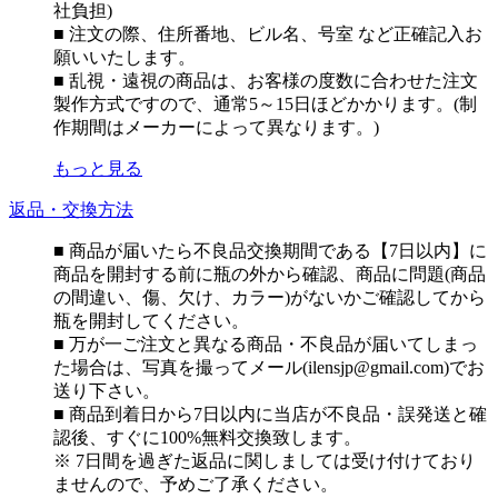
社負担)
■ 注文の際、住所番地、ビル名、号室 など正確記入お
願いいたします。
■ 乱視・遠視の商品は、お客様の度数に合わせた注文
製作方式ですので、通常5～15日ほどかかります。(制
作期間はメーカーによって異なります。)
もっと見る
返品・交換方法
■ 商品が届いたら不良品交換期間である【7日以内】に
商品を開封する前に瓶の外から確認、商品に問題(商品
の間違い、傷、欠け、カラー)がないかご確認してから
瓶を開封してください。
■ 万が一ご注文と異なる商品・不良品が届いてしまっ
た場合は、写真を撮ってメール(ilensjp@gmail.com)でお
送り下さい。
■ 商品到着日から7日以内に当店が不良品・誤発送と確
認後、すぐに100%無料交換致します。
※ 7日間を過ぎた返品に関しましては受け付けており
ませんので、予めご了承ください。