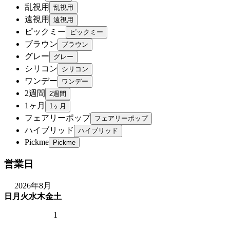
乱視用
遠視用
ピックミー
ブラウン
グレー
シリコン
ワンデー
2週間
1ヶ月
フェアリーポップ
ハイブリッド
Pickme
営業日
2026年8月
日
月
火
水
木
金
土
1