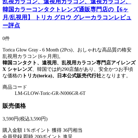
乱視カラコン、遠視用カラコン、遠視カラコン、
韓国カラーコンタクトレンズ通販専門店の【6ヶ
月/乱視用】 トリカ グロウ グレーカラコンレビュ
ー評点
0件
Torica Glow Gray - 6 Month (2Pcs)、おしゃれな高品質の格安
乱視用カラコン [6ヶ月用]。
韓国コンタクト、遠視用、乱視用カラコン専門店アイレンズ
X シャレンズ
、韓国では約290店舗があり、安全かつお手頃
な価格の
トリカ(torica)、日本公式販売代行社
となります。
商品コード
LM-GLOW-Toric-GR-N006GR-6T
販売価格
3,590
円
(税込3,590円)
購入金額
1％ポイント 獲得
36円相当
会員登録 即時
200ポイント
進呈