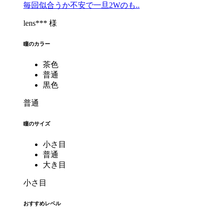
毎回似合うか不安で一旦2Wのも..
lens*** 様
瞳のカラー
茶色
普通
黒色
普通
瞳のサイズ
小さ目
普通
大き目
小さ目
おすすめレベル