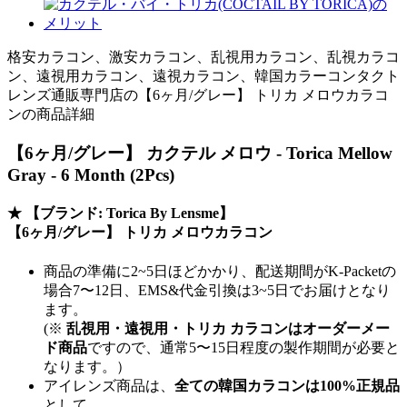
格安カラコン、激安カラコン、乱視用カラコン、乱視カラコ
ン、遠視用カラコン、遠視カラコン、韓国カラーコンタクト
レンズ通販専門店の【6ヶ月/グレー】 トリカ メロウカラコ
ンの商品詳細
【6ヶ月/グレー】 カクテル メロウ - Torica Mellow
Gray - 6 Month (2Pcs)
★
【ブランド: Torica By Lensme】
【6ヶ月/グレー】 トリカ メロウカラコン
商品の準備に2~5日ほどかかり、配送期間がK-Packetの
場合7〜12日、EMS&代金引換は3~5日でお届けとなり
ます。
(※
乱視用・遠視用・トリカ カラコンはオーダーメー
ド商品
ですので、
通常5〜15日程度
の製作期間が必要と
なります。）
アイレンズ商品は、
全ての韓国カラコンは100%正規品
として、