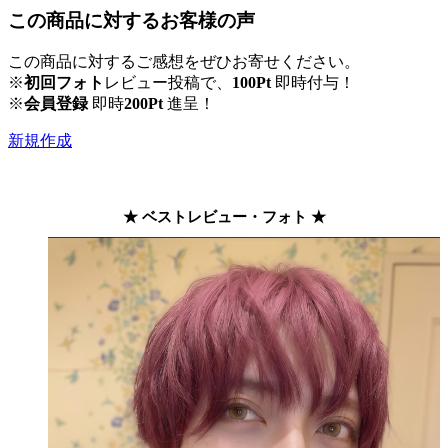
この商品に対するお客様の声
この商品に対するご感想をぜひお寄せください。
※
初回フォト
レビュー投稿で、
100Pt
即時付与！
※
会員登録
即時
200Pt
進呈！
新規作成
★ ベストレビュー・フォト ★