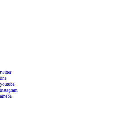
ter
ne
tube
agram
eba