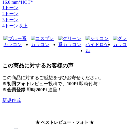
16.0 mm*HOT*
1トーン
2トーン
3トーン
4トーン以上
この商品に対するお客様の声
この商品に対するご感想をぜひお寄せください。
※
初回フォト
レビュー投稿で、
100Pt
即時付与！
※
会員登録
即時
200Pt
進呈！
新規作成
★ ベストレビュー・フォト ★