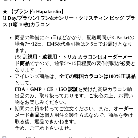
★
【ブランド: Hapakristin】
[1 Day/ブラウン] ワン&オンリー・クリスティン ビッグ プラ
ス (1箱 10枚)カラコン
商品の準備に2~5日ほどかかり、配送期間がK-Packetの
場合7〜12日、EMS&代金引換は3~5日でお届けとなり
ます。
(※
乱視用・遠視用・トリカ カラコンはオーダーメー
ド商品
ですので、
通常5〜15日程度
の製作期間が必要と
なります。）
アイレンズ商品は、
全ての韓国カラコンは100%正規品
として、
FDA・GMP・CE・ISO 認証
を受けた高級カラコン輸
出品のみ、取り扱っております。ご安心の上、お買い
物をお楽しみください。
期間の余裕を持ってご注文ください。また、
オーダー
メード商品
は個人用注文製作方式なので、商品を受け
取る後、返品できかねます。
予め、ご了承下さいませ。