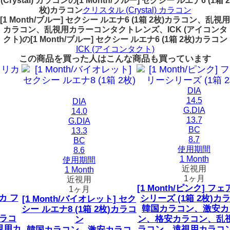
(Crystal) カラコンの[1 Month/ブルー] セクシー ルエナ6 (1箱 2
枚)カラコン
クリスタル (Crystal) カラコン
[1 Month/ブルー] セクシー ルエナ6 (1箱 2枚)カラコン、乱視用
カラコン、乱視用カラーコンタクトレンズ、ICK (アイコンタ
クト)の[1 Month/ブルー] セクシー ルエナ6 (1箱 2枚)カラコン
ICK (アイコンタクト)
この商品を買った人はこんな商品も買っています
DIA
14.5
DIA
G.DIA
14.0
13.7
G.DIA
BC
13.3
8.7
BC
使用期間
8.6
1 Month
使用期間
近視用
1 Month
1ヶ月
近視用
[1 Month/ピンク] フェアリー
1ヶ月
シリーズ (1箱 2枚)カラコン
[1 Month/バイオレット] セク
韓国カラコン、激安カラコ
シー ルエナ8 (1箱 2枚)カラコ
ン、格安カラコン、乱視用カ
ン
ラコン、遠視用カラコン、乱
韓国カラコン、激安カラコ