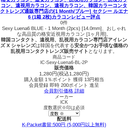
コン、遠視用カラコン、遠視カラコン、韓国カラーコンタ
クトレンズ通販専門店の[1 Month/ブルー] セクシー ルエナ
6 (1箱 2枚)カラコンレビュー評点
0件
Sexy Luena6 BLUE - 1 Month (2pcs) [14.0mm]、おしゃれ
な高品質の格安近視用カラコン [1ヶ月用]。
韓国コンタクト、遠視用、乱視用カラコン専門店アイレン
ズ X シャレンズ
は韓国を代表する
安全かつお手頃な価格の
乱視用コンタクトレンズ販売サイト
となります。
商品コード
IC-Sexy-Luena6-BL-2P
販売価格
1,280
円
(税込1,280円)
購入金額
1％ポイント 獲得
13円相当
会員登録 即時
200ポイント
進呈
会員割引価格
詳細
メーカー
ICK
度数選択
※印は必須
配送料
K-Packet書留:500円 (5,000円以上無料)