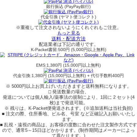
銀行振込 (PayPay銀行)
代金引換 (ヤマト便コレクト)
※重複して注文されないようにくれぐれもご注意。
もっと見る
送料・配送方法
配送業者は下記の通りです。
K-Packet書留:500円 (5,000円以上無料)
EMS:1,380円 (15,000円以上無料)
代金引換:1,380円 (15,000円以上無料) + 代引手数料400円
※ 5000円以上お買上げいただきますと送料無料になります。
□ 発送数量の場合、
発送については個人輸入/薬事法の規制により、1回に 2 セット(4
枚)まで発送可能。
※ 残りは、K-Packet便発送されます。(※追加送料は当社負担)
■ 注文の際、住所番地、ビル名、号室 など正確記入お願いいたし
ます。
■ 乱視・遠視の商品は、お客様の度数に合わせた注文製作方式です
ので、通常5～15日ほどかかります。(制作期間はメーカーによっ
て異なります。)