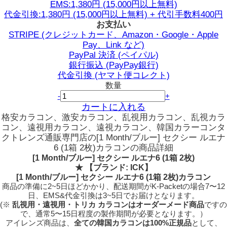
EMS:1,380円 (15,000円以上無料)
代金引換:1,380円 (15,000円以上無料) + 代引手数料400円
お支払い
STRIPE (クレジットカード、Amazon・Google・Apple
Pay、Link など)
PayPal 決済 (ペイパル)
銀行振込 (PayPay銀行)
代金引換 (ヤマト便コレクト)
数量
-
+
カートに入れる
格安カラコン、激安カラコン、乱視用カラコン、乱視カラ
コン、遠視用カラコン、遠視カラコン、韓国カラーコンタ
クトレンズ通販専門店の[1 Month/ブルー] セクシー ルエナ
6 (1箱 2枚)カラコンの商品詳細
[1 Month/ブルー] セクシー ルエナ6 (1箱 2枚)
★
【ブランド: ICK】
[1 Month/ブルー] セクシー ルエナ6 (1箱 2枚)カラコン
商品の準備に2~5日ほどかかり、配送期間がK-Packetの場合7〜12
日、EMS&代金引換は3~5日でお届けとなります。
(※
乱視用・遠視用・トリカ カラコンはオーダーメード商品
ですの
で、
通常5〜15日程度
の製作期間が必要となります。）
アイレンズ商品は、
全ての韓国カラコンは100%正規品
として、