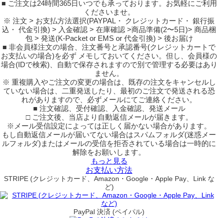
■ ご注文は24時間365日いつでも承っております。お気軽にご利用
くださいませ。
※ 注文 > お支払方法選択(PAYPAL・ クレジットカード・ 銀行振
込・ 代金引換) > 入金確認 > 在庫確認 >商品準備(2〜5日)> 商品梱
包 > 発送(K-Packet or EMS or 代金引換) > 後お届け
■ 非会員様注文の場合、注文番号と承認番号(クレジットカートで
お支払いの場合)を必ず メモしておいてください。但し、会員様の
場合(IDで検索)、自動で保存されますので別で管理する必要はあり
ません。
※ 重複購入やご注文の変更の場合は、既存の注文をキャンセルし
ていない場合は、二重発送したり、最初のご注文で発送される恐
れがありますので、必ずメールにてご連絡ください。
■ 注文確認、受付確認、入金確認、発送メール
□ ご注文後、当店より自動返信メールが届きます。
※メール受信設定によっては正しく届かない場合があります。
もし自動返信メールが届いてない場合はスパムフォルダ(迷惑メー
ルフォルダ)またはメールの受信を拒否されている場合は一時的に
解除をお願いします。
もっと見る
お支払い方法
STRIPE (クレジットカード、Amazon・Google・Apple Pay、Link な
ど)
PayPal 決済 (ペイパル)