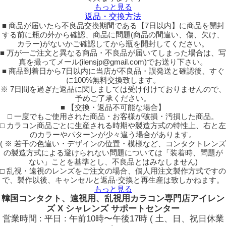
もっと見る
返品・交換方法
■ 商品が届いたら不良品交換期間である【7日以内】に商品を開封
する前に瓶の外から確認、商品に問題(商品の間違い、傷、欠け、
カラー)がないかご確認してから瓶を開封してください。
■ 万が一ご注文と異なる商品・不良品が届いてしまった場合は、写
真を撮ってメール(ilensjp@gmail.com)でお送り下さい。
■ 商品到着日から7日以内に当店が不良品・誤発送と確認後、すぐ
に100%無料交換致します。
※ 7日間を過ぎた返品に関しましては受け付けておりませんので、
予めご了承ください。
■ 【交換・返品不可能な場合】
□ 一度でもご使用された商品・お客様が破損・汚損した商品。
□ カラコン商品ごとに生産される時期や製造方式の特性上、右と左
のカラーやパターンが少々違う場合があります。
( ※ 若干の色違い・デザインの位置・模様など、コンタクトレンズ
の製造方式による避けられない問題については「装着時、問題が
ない」ことを基準とし、不良品とはみなしません)
□ 乱視・遠視のレンズをご注文の場合、個人用注文製作方式ですの
で、製作以後、キャンセルと返品·交換と再生産は致しかねます。
もっと見る
韓国コンタクト、遠視用、乱視用カラコン専門店アイレン
ズ X シャレンズ サポートセンター
営業時間 : 平日 : 午前10時〜午後17時 ( 土、日、祝日休業