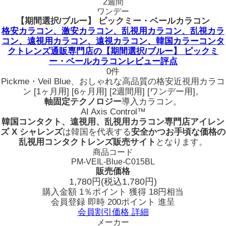
2週間
ワンデー
【期間選択/ブルー】 ピックミー・ベールカラコン
格安カラコン、激安カラコン、乱視用カラコン、乱視カラ
コン、遠視用カラコン、遠視カラコン、韓国カラーコンタ
クトレンズ通販専門店の【期間選択/ブルー】 ピックミ
ー・ベールカラコンレビュー評点
0件
Pickme・Veil Blue、おしゃれな高品質の格安近視用カラコ
ン [1ヶ月用] [6ヶ月用] [2週間用] [ワンデー用]。
軸固定テクノロジー
導入カラコン。
AI Axis Control™
韓国コンタクト、遠視用、乱視用カラコン専門店アイレン
ズ X シャレンズ
は韓国を代表する
安全かつお手頃な価格の
乱視用コンタクトレンズ販売サイト
となります。
商品コード
PM-VEIL-Blue-C015BL
販売価格
1,780
円
(税込1,780円)
購入金額
1％ポイント 獲得
18円相当
会員登録 即時
200ポイント
進呈
会員割引価格
詳細
メーカー