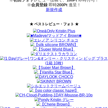
※
初回フォト
レビュー投稿で、
100Pt
即時付与！
※
会員登録
即時
200Pt
進呈！
新規作成
★ ベストレビュー・フォト ★