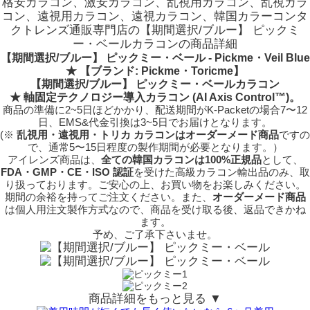
格安カラコン、激安カラコン、乱視用カラコン、乱視カラ
コン、遠視用カラコン、遠視カラコン、韓国カラーコンタ
クトレンズ通販専門店の【期間選択/ブルー】 ピックミ
ー・ベールカラコンの商品詳細
【期間選択/ブルー】 ピックミー・ベール - Pickme・Veil Blue
★
【ブランド: Pickme・Toricme】
【期間選択/ブルー】 ピックミー・ベールカラコン
★
軸固定テクノロジー
導入カラコン (AI Axis Control™)。
商品の準備に2~5日ほどかかり、配送期間がK-Packetの場合7〜12
日、EMS&代金引換は3~5日でお届けとなります。
(※
乱視用・遠視用・トリカ カラコンはオーダーメード商品
ですの
で、
通常5〜15日程度
の製作期間が必要となります。）
アイレンズ商品は、
全ての韓国カラコンは100%正規品
として、
FDA・GMP・CE・ISO 認証
を受けた高級カラコン輸出品のみ、取
り扱っております。ご安心の上、お買い物をお楽しみください。
期間の余裕を持ってご注文ください。また、
オーダーメード商品
は個人用注文製作方式なので、商品を受け取る後、返品できかね
ます。
予め、ご了承下さいませ。
商品詳細をもっと見る ▼