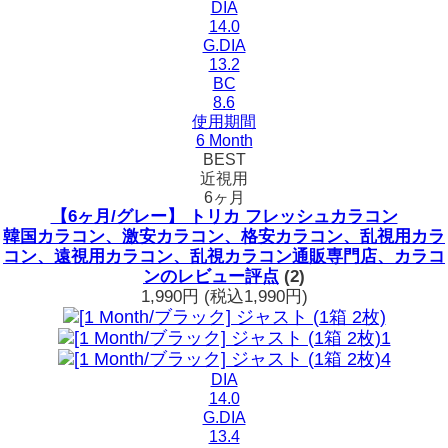
DIA
14.0
G.DIA
13.2
BC
8.6
使用期間
6 Month
BEST
近視用
6ヶ月
【6ヶ月/グレー】 トリカ フレッシュカラコン
韓国カラコン、激安カラコン、格安カラコン、乱視用カラ
コン、遠視用カラコン、乱視カラコン通販専門店、カラコ
ンのレビュー評点
(2)
1,990円
(税込1,990円)
DIA
14.0
G.DIA
13.4