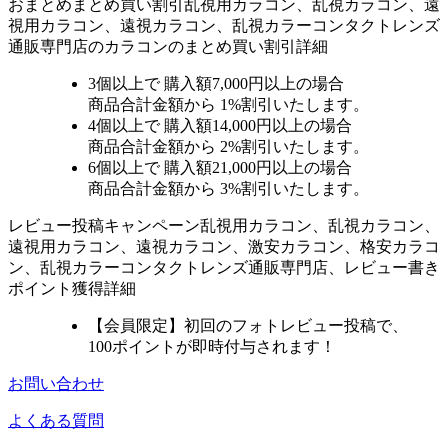
おまとめ
まとめ買い割引
乱視用カラコン、乱視カラコン、遠
視用カラコン、遠視カラコン、乱視カラーコンタクトレンズ
通販専門店のカラコンのまとめ買い割引詳細
3個
以上で 購入額
7,000円以上
の場合
商品合計金額から
1%
割引いたします。
4個
以上で 購入額
14,000円以上
の場合
商品合計金額から
2%
割引いたします。
6個
以上で 購入額
21,000円以上
の場合
商品合計金額から
3%
割引いたします。
レビュー
投稿キャンペーン
乱視用カラコン、乱視カラコン、
遠視用カラコン、遠視カラコン、激安カラコン、格安カラコ
ン、乱視カラーコンタクトレンズ通販専門店、レビュー書き
ポイント獲得詳細
【会員限定】初回
のフォトレビュー投稿で、
100ポイント
が
即時
付与されます！
お問い合わせ
よくある質問