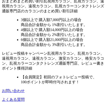
おまとめ
まとめ買い割引
乱視用カラコン、乱視カラコン、遠
視用カラコン、遠視カラコン、乱視カラーコンタクトレンズ
通販専門店のカラコンのまとめ買い割引詳細
3個
以上で 購入額
7,000円以上
の場合
商品合計金額から
1%
割引いたします。
4個
以上で 購入額
14,000円以上
の場合
商品合計金額から
2%
割引いたします。
6個
以上で 購入額
21,000円以上
の場合
商品合計金額から
3%
割引いたします。
レビュー
投稿キャンペーン
乱視用カラコン、乱視カラコン、
遠視用カラコン、遠視カラコン、激安カラコン、格安カラコ
ン、乱視カラーコンタクトレンズ通販専門店、レビュー書き
ポイント獲得詳細
【会員限定】初回
のフォトレビュー投稿で、
100ポイント
が
即時
付与されます！
お問い合わせ
よくある質問