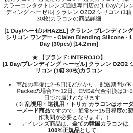
カラーコンタクトレンズ通販専門店の[1 Day/ブレ
ディング ヘーゼル] クラレン O2O2 シリコン (1箱
30枚)カラコンの商品詳細
[1 Day/ヘーゼル/HAZEL] クラレン ブレンディン
シリコン ワンデー - Clalen Blending Silicone - 1
Day (30pcs) [14.2mm]
★
【ブランド: INTEROJO】
[1 Day/ブレンディング ヘーゼル] クラレン O2O2 
リコン (1箱 30枚)カラコン
商品の準備に2~5日ほどかかり、配送期間がK
Packetの場合7〜12日、EMS&代金引換は3~5
日でお届けとなります。
(※
乱視用・遠視用・トリカ カラコンはオー
ーメード商品
ですので、
通常5〜15日程度
の
作期間が必要となります。）
アイレンズ商品は、
全ての韓国カラコンは
100%正規品
として、