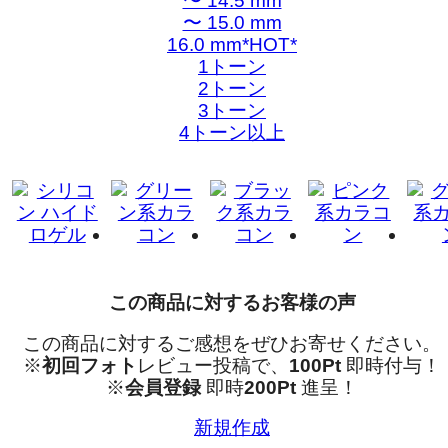
〜 14.5 mm
〜 15.0 mm
16.0 mm*HOT*
1トーン
2トーン
3トーン
4トーン以上
この商品に対するお客様の声
この商品に対するご感想をぜひお寄せください。
※
初回フォト
レビュー投稿で、
100Pt
即時付与！
※
会員登録
即時
200Pt
進呈！
新規作成